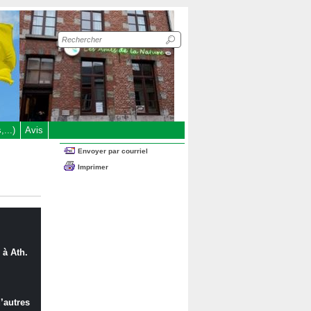
Recherche
sur
le
site
...)
Avis
Envoyer par courriel
Imprimer
 à Ath.
’autres