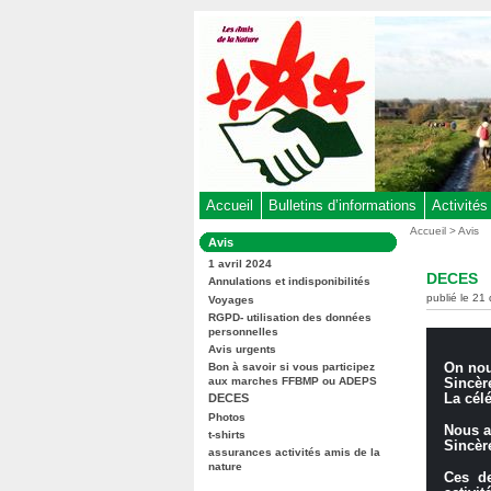
Aller
au
contenu
-
Aller
au
menu
principal
-
Accueil
Bulletins d’informations
Activités
Aller
Vous
Accueil
>
Avis
Dans
Avis
êtes
à
la
ici
1 avril 2024
rubrique
la
DECES
:
Annulations et indisponibilités
:
recherche
publié le 21
Voyages
RGPD- utilisation des données
personnelles
Avis urgents
On nou
Bon à savoir si vous participez
aux marches FFBMP ou ADEPS
Sincèr
La célé
DECES
Photos
Nous a
t-shirts
Sincèr
assurances activités amis de la
nature
Ces de