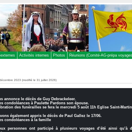
 externes
Activités internes
Photos
Réunions (Comité-AG-prépa voyages,
 décembre 2023 (modifié le 31 juillet 2026)
s annonce le décès de Guy Debrackeleer.
es condoléances à Paulette Pardons son épouse.
bration des funérailles se fera le mercredi 5 août 11h Eglise Saint-Martin
vons également appris le décès de Paul Gallez le 17/06.
es condoléances à la famille
ux personnes ont participé à plusieurs voyages d’été ainsi qu’à d