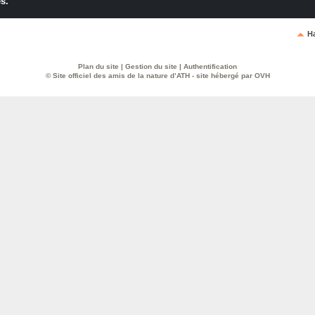
és.
H
Plan du site
|
Gestion du site
|
Authentification
© Site officiel des amis de la nature d’ATH - site hébergé par OVH