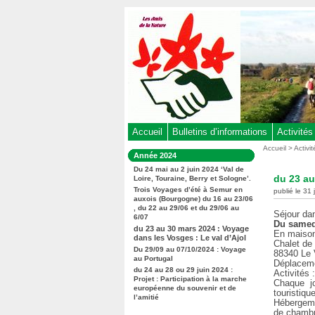
Aller
au
contenu
-
Aller
au
menu
principal
-
Accueil
Bulletins d’informations
Activités
Aller
Vous
Accueil
>
Activi
Dans
Année 2024
êtes
à
la
ici
Du 24 mai au 2 juin 2024 ‘Val de
rubrique
la
du 23 au
Loire, Touraine, Berry et Sologne’.
:
:
recherche
Trois Voyages d’été à Semur en
publié le 31
auxois (Bourgogne) du 16 au 23/06
, du 22 au 29/06 et du 29/06 au
Séjour da
6/07
Du samed
du 23 au 30 mars 2024 : Voyage
En maison
dans les Vosges : Le val d’Ajol
Chalet de 
Du 29/09 au 07/10/2024 : Voyage
88340 Le V
au Portugal
Déplaceme
du 24 au 28 ou 29 juin 2024 :
Activités 
Projet : Participation à la marche
Chaque jo
européenne du souvenir et de
touristique
l’amitié
Hébergeme
de chambr