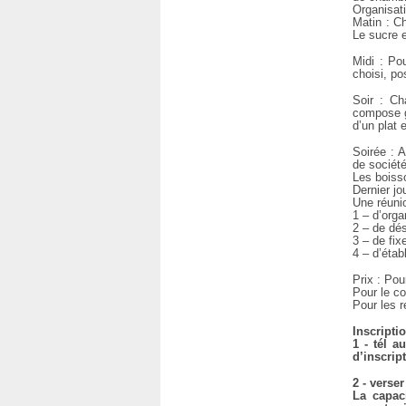
Organisat
Matin : C
Le sucre e
Midi : Po
choisi, pos
Soir : Ch
compose g
d’un plat 
Soirée : A
de société
Les boiss
Dernier jo
Une réunio
1 – d’orga
2 – de dés
3 – de fix
4 – d’étab
Prix : Po
Pour le co
Pour les r
Inscriptio
1 - tél a
d’inscrip
2 - verse
La capac