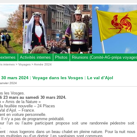
 externes
Activités internes
Photos
Réunions (Comité-AG-prépa voyages,
tés internes
>
Voyages
>
Année 2024
 30 mars 2024 : Voyage dans les Vosges : Le val d’Ajol
 janvier 2024
ns les Vosges.
i 23 mars au samedi 30 mars 2024.
 « Amis de la Nature »
la feuillée nouvelle – 24 Places
al d’Ajol. – France.
nt en voiture personnelle.
: Il n’y a pas de programme préétabli.
ur l’un ou l’autre participant propose soit une randonnée pédestre soit 
.
nt : nous logerons dans un beau chalet en pleine nature. Pour la nuit nous
es multiples ou d’un dortoir. Les sanitaires sont communs.