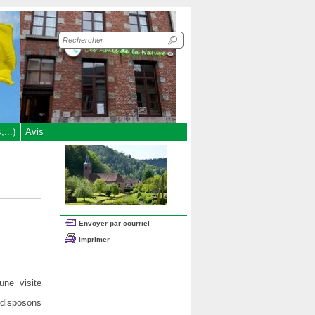
Recherche
sur
le
site
...)
Avis
Envoyer par courriel
Imprimer
une visite
 disposons