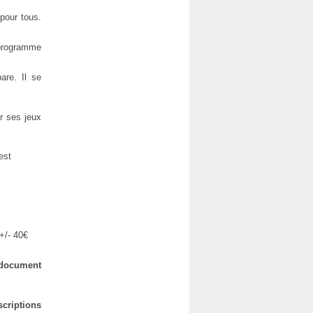
pour tous.
 programme
are. Il se
er ses jeux
est
 +/- 40€
e document
criptions