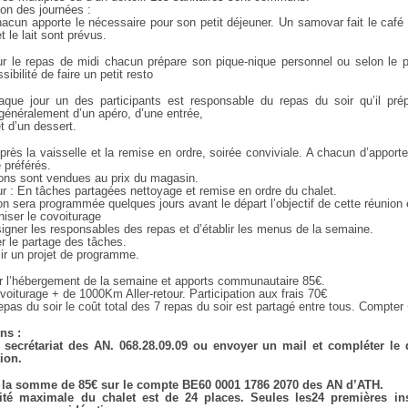
ion des journées :
hacun apporte le nécessaire pour son petit déjeuner. Un samovar fait le café 
t le lait sont prévus.
ur le repas de midi chacun prépare son pique-nique personnel ou selon le
sibilité de faire un petit resto
aque jour un des participants est responsable du repas du soir qu’il prép
énéralement d’un apéro, d’une entrée,
et d’un dessert.
près la vaisselle et la remise en ordre, soirée conviviale. A chacun d’apport
 préférés.
ons sont vendues au prix du magasin.
ur : En tâches partagées nettoyage et remise en ordre du chalet.
n sera programmée quelques jours avant le départ l’objectif de cette réunion 
niser le covoiturage
igner les responsables des repas et d’établir les menus de la semaine.
er le partage des tâches.
lir un projet de programme.
ur l’hébergement de la semaine et apports communautaire 85€.
voiturage + de 1000Km Aller-retour. Participation aux frais 70€
epas du soir le coût total des 7 repas du soir est partagé entre tous. Compter
ns :
u secrétariat des AN. 068.28.09.09 ou envoyer un mail et compléter l
tion.
r la somme de 85€ sur le compte BE60 0001 1786 2070 des AN d’ATH.
ité maximale du chalet est de 24 places. Seules les24 premières ins