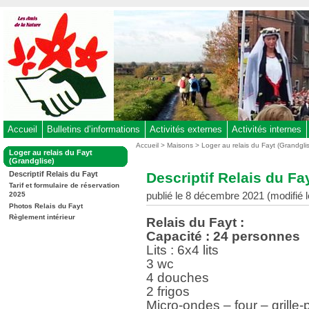
Aller
au
contenu
-
Aller
au
menu
principal
-
Accueil
Bulletins d’informations
Activités externes
Activités internes
Aller
Vous
Accueil
>
Maisons
>
Loger au relais du Fayt (Grandgli
Dans
Loger au relais du Fayt
êtes
à
la
(Grandglise)
ici
rubrique
la
Descriptif Relais du Fa
Descriptif Relais du Fayt
:
:
recherche
Tarif et formulaire de réservation
publié le 8 décembre 2021 (modifié l
2025
Photos Relais du Fayt
Règlement intérieur
Relais du Fayt :
Capacité : 24 personnes
Lits : 6x4 lits
3 wc
4 douches
2 frigos
Micro-ondes – four – grille-p