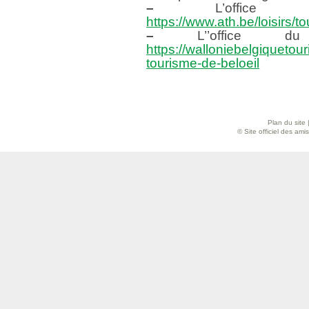
–
L’office d
https://www.ath.be/loisirs/t
–
L’’office du
https://walloniebelgiquetour
tourisme-de-beloeil
Plan du site
© Site officiel des am