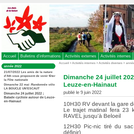
Aller
au
contenu
-
Aller
au
menu
principal
-
Accueil
Bulletins d’informations
Activités externes
Activités internes
Aller
Vous
Accueil
>
Activités internes
>
Activités diverses
>
anné
Dans
année 2022
êtes
à
la
ici
21/07/2022 Les amis de la nature
rubrique
la
Dimanche 24 juillet 202
d’Ath vous proposent de venir fêter
:
:
la Fête nationale
recherche
Leuze-en-Hainaut
Dimanche 22 mai :Randonnée vélo
LA BOUCLE UN’ESCAUT
publié le 9 juin 2022
Dimanche 24 juillet 2022 ;
Balade cycliste autour de Leuze-
en-Hainaut
10H30 RV devant la gare 
Le trajet matinal fera 23
RAVEL jusqu’à Beloeil
12H30 Pic-nic tiré du sac
définir)