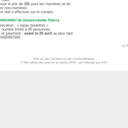
pour le prix de
15
€ pour les membres et de
les non-membres .
t doit s’effectuer sur le compte :
49430807 de Vanoverskelds Thierry
ication : « repas boulettes »
: nombre limité à 40 personnes.
n et paiement :
avant le 20 avril
au plus tard .
 0495897606
H
Plan du site
|
Gestion du site
|
Authentification
© Site officiel des amis de la nature d’ATH - site hébergé par OVH