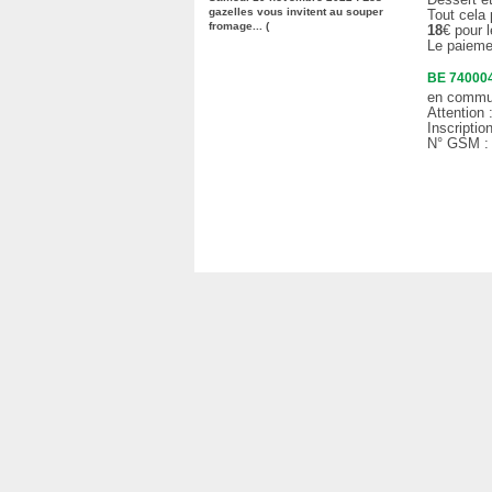
gazelles vous invitent au souper
Tout cela 
fromage... (
18
€ pour 
Le paiemen
BE 740004
en commun
Attention 
Inscriptio
N° GSM :