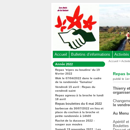
Aller
au
contenu
-
Aller
au
menu
principal
-
Accueil
Bulletins d’informations
Activités
Aller
Vous
Accueil
>
Activi
Dans
Année 2022
êtes
à
la
ici
Repas ’tripes ou boudins’ du 19
rubrique
la
Repas bo
février 2022
:
:
recherche
Wok le 07/04/2022 dans le cadre
publié le 1e
de la randonnée ’Tamalou’
Vendredi 15 avril : Repas du
Thierry e
vendredi saint
organisen
Contenu
Repas agneau à la broche le lundi
18 avril
Changemen
Repas boulettes du 6 mai 2022
le vendre
barbecue du 30/07/2022 en lieu et
place du cochon à la broche et
Au Menu 
petite randonnée à 14h00
Raclot de la ducasse 2022 -
Apéritif 
souper aux moules
Boulettes
Samedi 19 novembre 2022 : Les
Dessert et