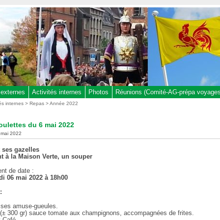
 externes
Activités internes
Photos
Réunions (Comité-AG-prépa voyages,
tés internes
>
Repas
>
Année 2022
ulettes du 6 mai 2022
r mai 2022
t ses gazelles
t à la Maison Verte, un souper
t de date :
di 06 mai 2022 à 18h00
:
et ses amuse-gueules.
 (± 300 gr) sauce tomate aux champignons, accompagnées de frites.
 Café .