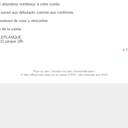
 attendons nombreux à cette soirée.
t ouvert aux débutants comme aux confirmés.
eureuse de vous y rencontrer.
 de la soirée :
LEPLANQUE.
11 jusque 18h
H
Plan du site
|
Gestion du site
|
Authentification
© Site officiel des amis de la nature d’ATH - site hébergé par OVH