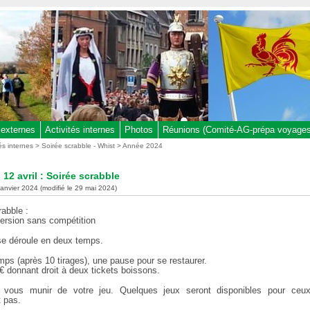
 externes
Activités internes
Photos
Réunions (Comité-AG-prépa voyages,
tés internes
>
Soirée scrabble - Whist
>
Année 2024
 12 avril : Soirée scrabble
 janvier 2024 (modifié le 29 mai 2024)
abble :
version sans compétition
 se déroule en deux temps.
mps (après 10 tirages), une pause pour se restaurer.
 € donnant droit à deux tickets boissons.
e vous munir de votre jeu. Quelques jeux seront disponibles pour ceux
 pas.