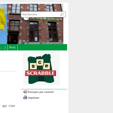
Recherche
sur
le
site
...)
Avis
Envoyer par courriel
Imprimer
 qui n’en