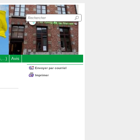
Recherche
sur
le
site
...)
Avis
Envoyer par courriel
Imprimer