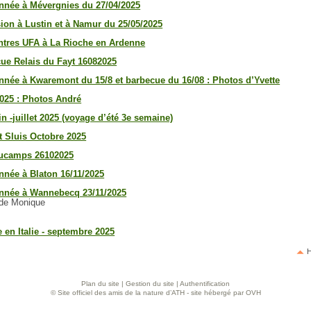
née à Mévergnies du 27/04/2025
ion à Lustin et à Namur du 25/05/2025
tres UFA à La Rioche en Ardenne
ue Relais du Fayt 16082025
née à Kwaremont du 15/8 et barbecue du 16/08 : Photos d’Yvette
 2025 : Photos André
in -juillet 2025 (voyage d’été 3e semaine)
t Sluis Octobre 2025
ucamps 26102025
née à Blaton 16/11/2025
nnée à Wannebecq 23/11/2025
de Monique
 en Italie - septembre 2025
H
Plan du site
|
Gestion du site
|
Authentification
© Site officiel des amis de la nature d’ATH - site hébergé par OVH