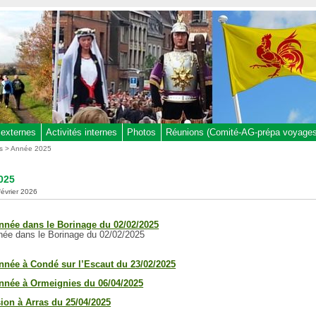
 externes
Activités internes
Photos
Réunions (Comité-AG-prépa voyages,
s
> Année 2025
025
février 2026
née dans le Borinage du 02/02/2025
ée dans le Borinage du 02/02/2025
née à Condé sur l’Escaut du 23/02/2025
née à Ormeignies du 06/04/2025
ion à Arras du 25/04/2025