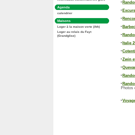
:
Randon
Dans
Agenda
Excurs
la
calendrier
rubrique
:
Rencon
Dans
Maisons
la
Barbec
Loger à la maison verte (Ath)
rubrique
:
Loger au relais du Fayt
Randon
(Grandglise)
Italie
Cotent
Zwin e
Queva
Randon
Rando
Photos 
Voyage