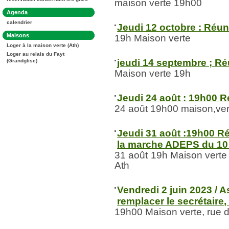
:
maison verte 19h00
Dans
Agenda
la
calendrier
rubrique
Jeudi 12 octobre : Réu
:
Dans
Maisons
19h Maison verte
la
Loger à la maison verte (Ath)
rubrique
:
Loger au relais du Fayt
jeudi 14 septembre ; R
(Grandglise)
Maison verte 19h
Jeudi 24 août : 19h00 
24 août 19h00 maison,ver
Jeudi 31 août :19h00 R
la marche ADEPS du 10
31 août 19h Maison verte
Ath
Vendredi 2 juin 2023 / 
remplacer le secrétaire
19h00 Maison verte, rue 