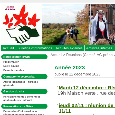
Aller
au
contenu
-
Aller
au
menu
principal
-
Accueil
Bulletins d’informations
Activités externes
Activités internes
Aller
Vous
Accueil
>
Réunions (Comité-AG-prépa v
Dans
Notre section d’Ath
êtes
à
la
ici
Présentation
rubrique
la
:
Année 2023
Notre équipe
:
recherche
Devenir membre
publié le 12 décembre 2023
Dans
Contacter le secrétariat
la
Autres demandes - adresse
rubrique
générale
:
Mardi 12 décembre : Ré
Dans
Gestion du site
19h Maison verte , rue de
la
Renseignements : contenu et
rubrique
gestion du site internet
:
jeudi 02/11 : réunion d
Dans
Réservations de Gîtes
la
11/11
Demandes d’information et
rubrique
réservation concernant les gites