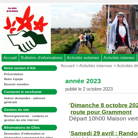
Aller
au
contenu
-
Aller
au
menu
principal
-
Accueil
Bulletins d’informations
Activités externes
Activités internes
Aller
Vous
Accueil
>
Activités internes
>
Activités d
Dans
Notre section d’Ath
êtes
à
la
ici
Présentation
rubrique
la
:
année 2023
Notre équipe
:
recherche
Devenir membre
publié le 2 octobre 2023
Dans
Contacter le secrétariat
la
Autres demandes - adresse
rubrique
générale
:
Dimanche 8 octobre 202
Dans
Gestion du site
route pour Grammont
la
Renseignements : contenu et
rubrique
Départ 10h00 Maison vert
gestion du site internet
:
Dans
Réservations de Gîtes
la
Samedi 29 avril : Rand
Demandes d’information et
rubrique
réservation concernant les gites