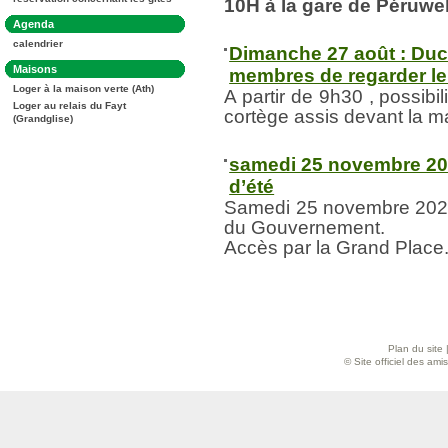
:
10H à la gare de Péruwe
Dans
Agenda
la
calendrier
rubrique
Dimanche 27 août : Duc
:
Dans
Maisons
membres de regarder le 
la
Loger à la maison verte (Ath)
rubrique
A partir de 9h30 , possib
:
Loger au relais du Fayt
cortège assis devant la m
(Grandglise)
samedi 25 novembre 202
d’été
Samedi 25 novembre 2023
du Gouvernement.
Accès par la Grand Place.
Plan du site
© Site officiel des am