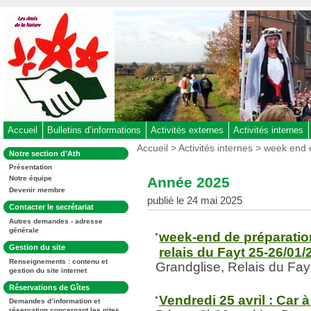
Aller
au
contenu
-
Aller
au
menu
principal
-
Accueil
Bulletins d’informations
Activités externes
Activités internes
Aller
Vous
Accueil
>
Activités internes
>
week end e
Dans
Notre section d’Ath
êtes
à
la
ici
Présentation
rubrique
la
:
Année 2025
Notre équipe
:
recherche
Devenir membre
publié le 24 mai 2025
Dans
Contacter le secrétariat
la
Autres demandes - adresse
rubrique
générale
:
week-end de préparati
Dans
Gestion du site
relais du Fayt 25-26/01/
la
Renseignements : contenu et
rubrique
Grandglise, Relais du Fay
gestion du site internet
:
Dans
Réservations de Gîtes
la
Vendredi 25 avril : Car à
Demandes d’information et
rubrique
réservation concernant les gites