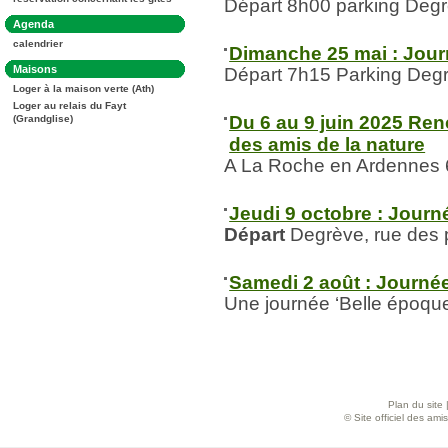
:
Départ 8h00 parking Deg
Dans
Agenda
la
calendrier
rubrique
Dimanche 25 mai : Jou
:
Dans
Maisons
Départ 7h15 Parking Deg
la
Loger à la maison verte (Ath)
rubrique
:
Loger au relais du Fayt
Du 6 au 9 juin 2025 Ren
(Grandglise)
des amis de la nature
A La Roche en Ardennes 6
Jeudi 9 octobre : Journé
Départ
Degrève, rue des 
Samedi 2 août : Journé
Une journée ‘Belle époqu
Plan du site
© Site officiel des am