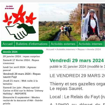
Aller
au
contenu
-
Aller
au
menu
principal
-
Accueil
Bulletins d’informations
Activités externes
Activités internes
Aller
Vous
Accueil
>
Activités internes
>
Repas
>
Année 2024
Dans
Année 2024
êtes
à
la
ici
20 janvier 2024 : repas surprise
rubrique
la
Vendredi 29 mars 2024 
:
Samedi 17 février 2024 : Repas
:
recherche
couscous
publié le 31 janvier 2024 (modifié le
lundi 1er avril 2024 : Agneau
pascal
Vendredi 29 mars 2024 : Repas
LE VENDREDI 29 MARS 2
sauret Fayt
Jeudi 21 mars : Wok suite à la
Thierry et ses gazelles org
tamalou
Le repas Sauret.
Samedi 1er juin : Repas spécial
Carine et Eloi sur le thème ’Johnny
Halliday’ - REPORTE
Local : Le Relais du Fayt (
Dimanche 8 septembre : Moules
raclot de la ducasse d’Ath - Soirée
privée
A 10H00 au départ de Fa