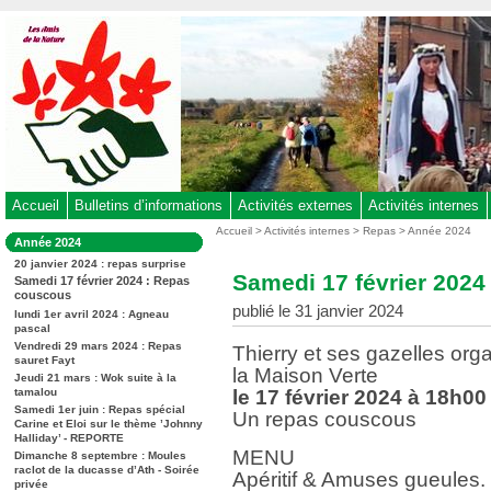
Aller
au
contenu
-
Aller
au
menu
principal
-
Accueil
Bulletins d’informations
Activités externes
Activités internes
Aller
Vous
Accueil
>
Activités internes
>
Repas
>
Année 2024
Dans
Année 2024
êtes
à
la
ici
20 janvier 2024 : repas surprise
rubrique
la
Samedi 17 février 202
:
Samedi 17 février 2024 : Repas
:
recherche
couscous
publié le 31 janvier 2024
lundi 1er avril 2024 : Agneau
pascal
Vendredi 29 mars 2024 : Repas
Thierry et ses gazelles org
sauret Fayt
la Maison Verte
Jeudi 21 mars : Wok suite à la
tamalou
le 17 février 2024 à 18h00
Samedi 1er juin : Repas spécial
Un repas couscous
Carine et Eloi sur le thème ’Johnny
Halliday’ - REPORTE
MENU
Dimanche 8 septembre : Moules
raclot de la ducasse d’Ath - Soirée
Apéritif & Amuses gueules.
privée