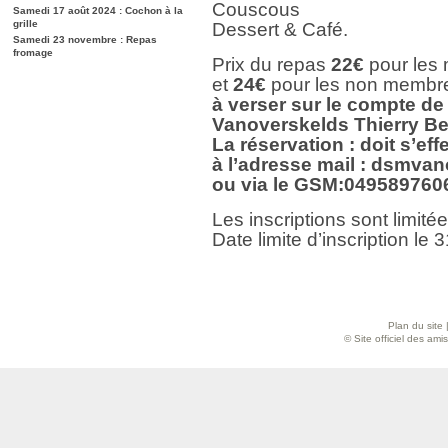
Couscous
Samedi 17 août 2024 : Cochon à la
grille
Dessert & Café.
Samedi 23 novembre : Repas
fromage
Prix du repas
22€
pour les
et
24€
pour les non membr
à verser sur le compte de
Vanoverskelds Thierry B
La réservation : doit s’effe
à l’adresse mail : dsmv
ou via le GSM:049589760
Les inscriptions sont limit
Date limite d’inscription le 
Plan du site
© Site officiel des am