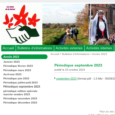
Aller
au
contenu
-
Aller
au
menu
principal
-
Accueil
Bulletins d’informations
Activités externes
Activités internes
Aller
Vous
Accueil
>
Bulletins d’informations
>
Année 2023
Dans
Année 2023
êtes
à
la
ici
Janvier 2023
rubrique
la
Périodique septembre 2023
:
Périodique février 2023
:
recherche
publié le 25 octobre 2023
Périodique mars 2023
Avril-mai 2023
Périodique juin 2023
septembre 2023
(format pdf - 1.5 Mio - 05/09/2
Périodique juillet-août 2023
Périodique septembre 2023
périodique edition spéciale
marche octobre 2023
Périodique novembre 2023
Périodique décembre 2023
Plan du site
© Site officiel des am