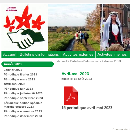
Aller
au
contenu
-
Aller
au
menu
principal
-
Accueil
Bulletins d’informations
Activités externes
Activités internes
Aller
Vous
Accueil
>
Bulletins d’informations
>
Année 2023
Dans
Année 2023
êtes
à
la
ici
Janvier 2023
rubrique
la
Avril-mai 2023
:
Périodique février 2023
:
recherche
publié le 18 août 2023
Périodique mars 2023
Avril-mai 2023
Périodique juin 2023
Périodique juillet-août 2023
Périodique septembre 2023
périodique edition spéciale
marche octobre 2023
15 periodique avril mai 2023
Périodique novembre 2023
Périodique décembre 2023
Plan du site