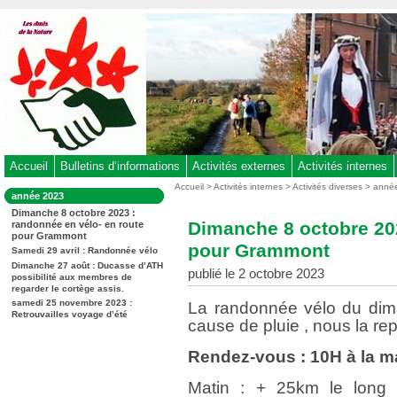
Aller
au
contenu
-
Aller
au
menu
principal
-
Accueil
Bulletins d’informations
Activités externes
Activités internes
Aller
Vous
Accueil
>
Activités internes
>
Activités diverses
>
anné
Dans
année 2023
êtes
à
la
Dimanche 8 octobre 2023 :
ici
rubrique
la
Dimanche 8 octobre 202
randonnée en vélo- en route
:
:
pour Grammont
recherche
pour Grammont
Samedi 29 avril : Randonnée vélo
Dimanche 27 août : Ducasse d’ATH
publié le 2 octobre 2023
possibilité aux membres de
regarder le cortège assis.
samedi 25 novembre 2023 :
La randonnée vélo du dim
Retrouvailles voyage d’été
cause de pluie , nous la 
Rendez-vous : 10H à la m
Matin : + 25km le long 