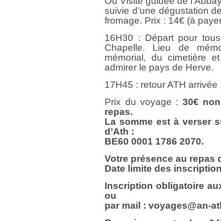
Ou Visite guidée de l’Abbay
suivie d’une dégustation d
fromage. Prix : 14€ (à payer
16H30 : Départ pour tous,
Chapelle. Lieu de mémoi
mémorial, du cimetière e
admirer le pays de Herve.
17H45 : retour ATH arrivée
Prix du voyage :
30€
non
repas.
La somme est à verser s
d’Ath :
BE60 0001 1786 2070.
Votre présence au repas do
Date limite des inscriptio
Inscription obligatoire a
ou
par mail : voyages@an-at