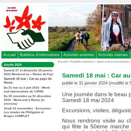
Aller
au
contenu
-
Aller
au
menu
principal
-
Accueil
Bulletins d’informations
Activités externes
Activités internes
Aller
Vous
Accueil
>
Activités internes
>
week end et excursions
Dans
Année 2024
êtes
à
la
ici
Samedi 27 et dimanche 28 janvier
rubrique
la
Samedi 18 mai : Car au
2024 Weekend au « Relais du Fayt
:
:
recherche
Samedi 18 mai : Car au pays de
publié le 31 janvier 2024 (modifié le
Herve
Du 31 mai au 2 juin 2024 : Week-
end intersections de l’UFAN
Une journée dans le beau
Du 30 novembre au 01 décembre
Samedi 18 mai 2024
2024 : Week-end à Reims (et
environs)
Jeudi 14 novemnbre : Excursion :
Excursions, visites, dégust
Les moules de Philippine et
Bruges COMPLET
Nous rendrons visite au c
qui fête la 50éme marche 