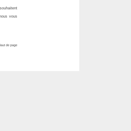
souhaitent
 nous vous
aut de page