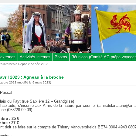
 externes
Activités internes
Photos
Réunions (Comité-AG-prépa voyages,
tés internes
>
Repas
>
Année 2023
 avril 2023 : Agneau à la broche
octobre 2022 (modifié le 9 mars 2023)
Pascal
lais du Fayt (rue Sablière 12 – Grandglise)
abitude, s’inscrire aux Amis de la nature par courriel (amisdelanature@an-a
one (068/28 09 09).
bre : 25 €
re : 27 €
nt doit se faire sur le compte de Thierry Vanoverskelds BE74 0004 4943 080
raire :