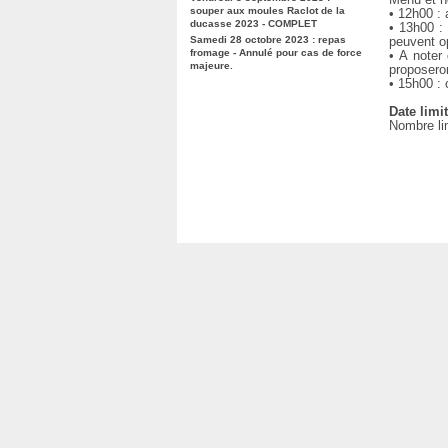
souper aux moules Raclot de la
• 12h00 :
ducasse 2023 - COMPLET
• 13h00 :
Samedi 28 octobre 2023 : repas
peuvent op
fromage - Annulé pour cas de force
• A noter
majeure.
proposero
• 15h00 : 
Date limit
Nombre li