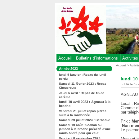
Aller
au
contenu
-
Aller
au
menu
principal
-
Accueil
Bulletins d’informations
Activités
Aller
Vous
Accueil
>
Activi
Dans
Année 2023
êtes
à
la
ici
lundi 9 janvier : Repas du lundi
rubrique
la
lundi 10
perdu
:
:
recherche
Samedi 11 février 2023 : Repas
publié le 6 
Choucroute
Jeudi 6 avril : Repas de fin de
AGNEAU 
carème
lundi 10 avril 2023 : Agneau à la
Local : Re
broche
Comme d’h
Vendredi 21 juillet repas pizzas
par téléph
suite à la randonnée
Samedi 29 juillet 2023 : Barbecue
Prix :
Mem
Samedi 19 août : Cochon ou
Non memb
jambon à la broche précédé d’une
Le paieme
rando André pour qui veut
Vendredi 8 septembre 2023 :
Menu et ho