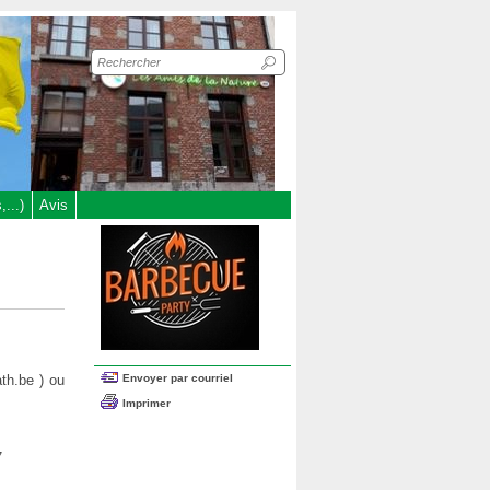
Recherche
sur
le
site
...)
Avis
Envoyer par courriel
th.be ) ou
Imprimer
7