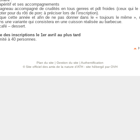
 apéritif et ses accompagnements
 agneau accompagné de crudités en tous genres et pdt froides (ceux qui le 
ter pour du rôti de porc à préciser lors de l’inscription).
 que cette année et afin de ne pas donner dans le « toujours le même »,
ns une variante qui consistera en une cuisson réalisée au barbecue.
café – dessert.
e des inscriptions le 1er avril au plus tard
mité à 40 personnes.
H
Plan du site
|
Gestion du site
|
Authentification
© Site officiel des amis de la nature d’ATH - site hébergé par OVH