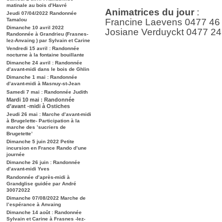
matinale au bois d’Havré
Animatrices du jour
:
Jeudi 07/04/2022 Randonnée
Tamalou
Francine Laevens 0477 46
Dimanche 10 avril 2022
Josiane Verduyckt 0477 24
Randonnée à Grandrieu (Frasnes-
lez-Anvaing ) par Sylvain et Carine
Vendredi 15 avril : Randonnée
nocturne à la fontaine bouillante
Dimanche 24 avril : Randonnée
d’avant-midi dans le bois de Ghlin
Dimanche 1 mai : Randonnée
d’avant-midi à Masnuy-st-Jean
Samedi 7 mai : Randonnée Judith
Mardi 10 mai : Randonnée
d’avant -midi à Ostiches
Jeudi 26 mai : Marche d’avant-midi
à Brugelette- Participation à la
marche des ’sucriers de
Brugetette’
Dimanche 5 juin 2022 Petite
incursion en France Rando d’une
journée
Dimanche 26 juin : Randonnée
d’avant-midi Yves
Randonnée d’après-midi à
Grandglise guidée par André
30072022
Dimanche 07/08/2022 Marche de
l’espérance à Anvaing
Dimanche 14 août : Randonnée
Sylvain et Carine à Frasnes -lez-