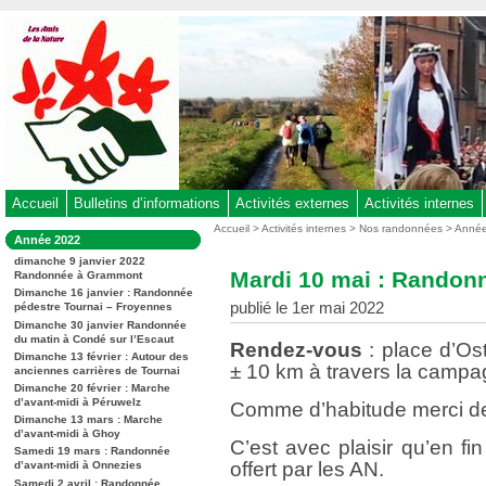
Aller
au
contenu
-
Aller
au
menu
principal
-
Accueil
Bulletins d’informations
Activités externes
Activités internes
Aller
Vous
Accueil
>
Activités internes
>
Nos randonnées
>
Anné
Dans
Année 2022
êtes
à
la
ici
dimanche 9 janvier 2022
rubrique
la
Mardi 10 mai : Randonn
Randonnée à Grammont
:
:
recherche
Dimanche 16 janvier : Randonnée
publié le 1er mai 2022
pédestre Tournai – Froyennes
Dimanche 30 janvier Randonnée
du matin à Condé sur l’Escaut
Rendez-vous
: place d’Os
Dimanche 13 février : Autour des
± 10 km à travers la campa
anciennes carrières de Tournai
Dimanche 20 février : Marche
d’avant-midi à Péruwelz
Comme d’habitude merci de 
Dimanche 13 mars : Marche
d’avant-midi à Ghoy
C’est avec plaisir qu’en f
Samedi 19 mars : Randonnée
offert par les AN.
d’avant-midi à Onnezies
Samedi 2 avril : Randonnée