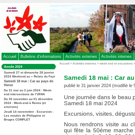
Aller
au
contenu
-
Aller
au
menu
principal
-
Accueil
Bulletins d’informations
Activités externes
Activités internes
Aller
Vous
Accueil
>
Activités internes
>
week end et excursions
Dans
Année 2024
êtes
à
la
ici
Samedi 27 et dimanche 28 janvier
rubrique
la
Samedi 18 mai : Car au
2024 Weekend au « Relais du Fayt
:
:
recherche
Samedi 18 mai : Car au pays de
publié le 31 janvier 2024 (modifié le
Herve
Du 31 mai au 2 juin 2024 : Week-
end intersections de l’UFAN
Une journée dans le beau
Du 30 novembre au 01 décembre
Samedi 18 mai 2024
2024 : Week-end à Reims (et
environs)
Jeudi 14 novemnbre : Excursion :
Excursions, visites, dégust
Les moules de Philippine et
Bruges COMPLET
Nous rendrons visite au c
qui fête la 50éme marche 