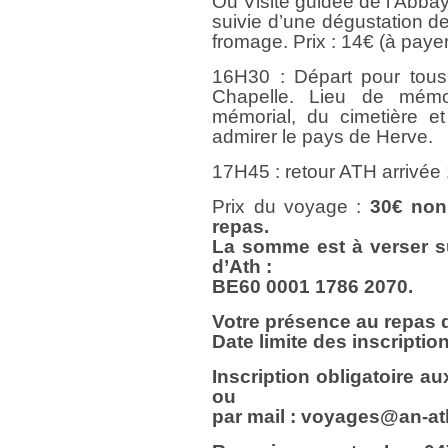
Ou Visite guidée de l’Abbay
suivie d’une dégustation d
fromage. Prix : 14€ (à payer
16H30 : Départ pour tous,
Chapelle. Lieu de mémoi
mémorial, du cimetière e
admirer le pays de Herve.
17H45 : retour ATH arrivée
Prix du voyage :
30€
non
repas.
La somme est à verser s
d’Ath :
BE60 0001 1786 2070.
Votre présence au repas do
Date limite des inscriptio
Inscription obligatoire a
ou
par mail : voyages@an-at