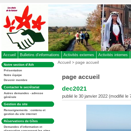
Aller
au
contenu
-
Aller
au
menu
principal
-
Accueil
Bulletins d’informations
Activités externes
Activités internes
Aller
Vous
Accueil
>
page accueil
Dans
Notre section d’Ath
êtes
à
la
ici
Présentation
rubrique
la
:
page accueil
Notre équipe
:
recherche
Devenir membre
dec2021
Dans
Contacter le secrétariat
la
Autres demandes - adresse
rubrique
publié le 30 janvier 2022 (modifié le 7
générale
:
Dans
Gestion du site
la
Renseignements : contenu et
rubrique
gestion du site internet
:
Dans
Réservations de Gîtes
la
Demandes d’information et
rubrique
réservation concernant les gites