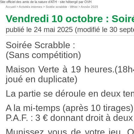
Site officiel des amis de la nature d’ATH - site hébergé par OVH
Vous
Accueil
>
Activités internes
>
Soirée scrabble - Whist
>
Année 2025
êtes
Vendredi 10 octobre : So
ici
:
publié le 24 mai 2025 (modifié le 30 se
Soirée Scrabble :
(Sans compétition)
Maison Verte à 19 heures.(18h
joué en duplicate)
La partie se déroule en deux te
A la mi-temps (après 10 tirages
P.A.F. : 3 € donnant droit à deux
Munissez vous de votre jeu. Q