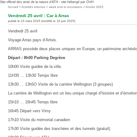
Site officiel des amis de la nature d’ATH - site hébergé par OVH
Vous
Accueil
>
Activités internes
>
week end et excursions
>
Année 2025
êtes
Vendredi 25 avril : Car à Arras
ici
publié le 23 mars 2025 (modifié le 16 juin 2025)
:
Vendredi 25 avril
Voyage Arras pays d’Artois.
ARRAS possède deux places uniques en Europe, un patrimoine archéolog
Départ : 8h00 Parking Degrève
10h00 Visite guidée de la ville.
11H30 … 13h30 Temps libre
13h30 … 13h5O Visite de la carrière Wellington (3 groupes)
La carrière de Wellington est un lieu unique chargé d’histoire et d’émotion
15h10 … 16h45 Temps libre
16h45 Départ vers Vimy
17h10 Visite du mémorial canadien
17h30 Visite guidée des tranchées et des tunnels (gratuit).