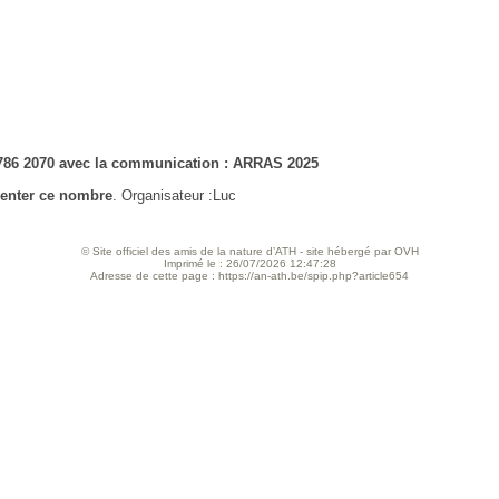
1786 2070 avec la communication : ARRAS 2025
menter ce nombre
. Organisateur :Luc
© Site officiel des amis de la nature d’ATH - site hébergé par OVH
Imprimé le : 26/07/2026 12:47:28
Adresse de cette page : https://an-ath.be/spip.php?article654