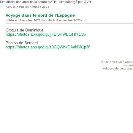
Site officiel des amis de la nature d’ATH - site hébergé par OVH
Vous
Accueil
>
Photos
>
Année 2023
êtes
Voyage dans le nord de l’Espagne
ici
publié le 11 octobre 2023 (modifié le 9 novembre 2023)
:
Croquis de Dominique
https://photos.app.goo.gl/jjFEr3PWEUiHfY1Q6
Photos de Bernard
https://photos.app.goo.gl/z3GQWhkGAaN691p38
© Site officiel des ami
Imprimé
Adresse de cette page