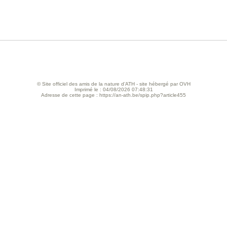
© Site officiel des amis de la nature d’ATH - site hébergé par OVH
Imprimé le : 04/08/2026 07:48:31
Adresse de cette page : https://an-ath.be/spip.php?article455