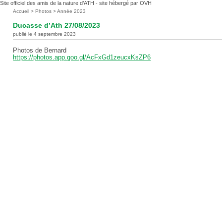
Site officiel des amis de la nature d’ATH - site hébergé par OVH
Vous
Accueil
>
Photos
>
Année 2023
êtes
Ducasse d’Ath 27/08/2023
ici
publié le 4 septembre 2023
:
Photos de Bernard
https://photos.app.goo.gl/AcFxGd1zeucxKsZP6