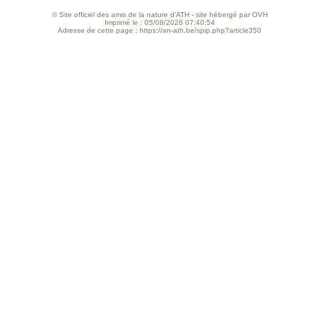
© Site officiel des amis de la nature d’ATH - site hébergé par OVH
Imprimé le : 05/08/2026 07:40:54
Adresse de cette page : https://an-ath.be/spip.php?article350