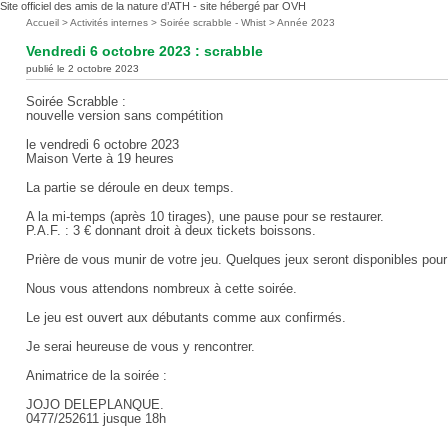
Site officiel des amis de la nature d’ATH - site hébergé par OVH
Vous
Accueil
>
Activités internes
>
Soirée scrabble - Whist
>
Année 2023
êtes
Vendredi 6 octobre 2023 : scrabble
ici
publié le 2 octobre 2023
:
Soirée Scrabble :
nouvelle version sans compétition
le vendredi 6 octobre 2023
Maison Verte à 19 heures
La partie se déroule en deux temps.
A la mi-temps (après 10 tirages), une pause pour se restaurer.
P.A.F. : 3 € donnant droit à deux tickets boissons.
Prière de vous munir de votre jeu. Quelques jeux seront disponibles pou
Nous vous attendons nombreux à cette soirée.
Le jeu est ouvert aux débutants comme aux confirmés.
Je serai heureuse de vous y rencontrer.
Animatrice de la soirée :
JOJO DELEPLANQUE.
0477/252611 jusque 18h