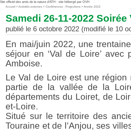
Site officiel des amis de la nature d’ATH - site hébergé par OVH
Vous
Accueil
>
Activités externes
>
Conférences - Projections
>
Année 2022
êtes
Samedi 26-11-2022 Soirée V
ici
:
publié le 6 octobre 2022 (modifié le 10 o
En mai/juin 2022, une trentain
séjour en ‘Val de Loire’ avec
Amboise.
Le Val de Loire est une région 
partie de la vallée de la Loi
départements du Loiret, de Loir
et-Loire.
Situé sur le territoire des anc
Touraine et de l’Anjou, ses vil