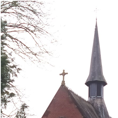
img
20220116
150716