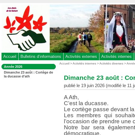
Aller
au
contenu
-
Aller
au
menu
principal
-
Accueil
Bulletins d’informations
Activités externes
Activités internes
Aller
Vous
Accueil
>
Activités internes
>
Activités diverses
>
Anné
Dans
Année 2026
êtes
à
la
Dimanche 23 août : Cortège de
ici
rubrique
la
Dimanche 23 août : Cor
la ducasse d’ath
:
:
recherche
publié le 19 juin 2026 (modifié le 11 j
A Ath,
C’est la ducasse.
Le cortège passe devant la 
Les membres qui souhaite
l’occasion de prendre une c
Notre bar sera également
démocratique.