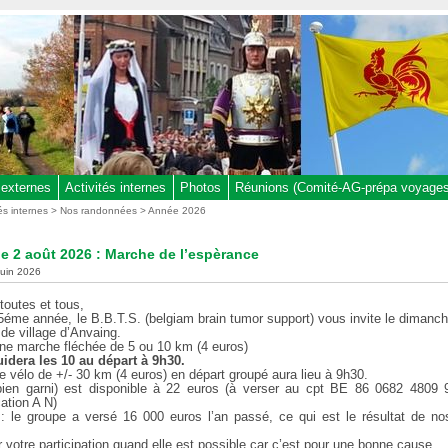
 externes
Activités internes
Photos
Réunions (Comité-AG-prépa voyages,
tés internes
>
Nos randonnées
>
Année 2026
 2 août 2026 : Marche de l’espèrance
 juin 2026
toutes et tous,
5éme année, le B.B.T.S. (belgiam brain tumor support) vous invite le dimanch
de village d’Anvaing.
 une marche fléchée de 5 ou 10 km (4 euros)
idera les 10 au départ à 9h30.
 vélo de +/- 30 km (4 euros) en départ groupé aura lieu à 9h30.
ien garni) est disponible à 22 euros (à verser au cpt BE 86 0682 4809
tion A N)
 : le groupe a versé 16 000 euros l’an passé, ce qui est le résultat de no
 votre participation quand elle est possible car c’est pour une bonne cause.