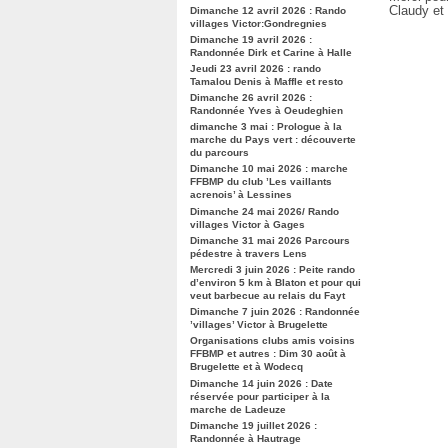
Claudy et
Dimanche 12 avril 2026 : Rando
villages Victor:Gondregnies
Dimanche 19 avril 2026 :
Randonnée Dirk et Carine à Halle
Jeudi 23 avril 2026 : rando
Tamalou Denis à Maffle et resto
Dimanche 26 avril 2026 :
Randonnée Yves à Oeudeghien
dimanche 3 mai : Prologue à la
marche du Pays vert : découverte
du parcours
Dimanche 10 mai 2026 : marche
FFBMP du club ’Les vaillants
acrenois’ à Lessines
Dimanche 24 mai 2026/ Rando
villages Victor à Gages
Dimanche 31 mai 2026 Parcours
pédestre à travers Lens
Mercredi 3 juin 2026 : Peite rando
d’environ 5 km à Blaton et pour qui
veut barbecue au relais du Fayt
Dimanche 7 juin 2026 : Randonnée
’villages’ Victor à Brugelette
Organisations clubs amis voisins
FFBMP et autres : Dim 30 août à
Brugelette et à Wodecq
Dimanche 14 juin 2026 : Date
réservée pour participer à la
marche de Ladeuze
Dimanche 19 juillet 2026 :
Randonnée à Hautrage