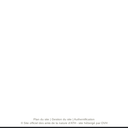
Plan du site
|
Gestion du site
|
Authentification
© Site officiel des amis de la nature d’ATH - site hébergé par OVH