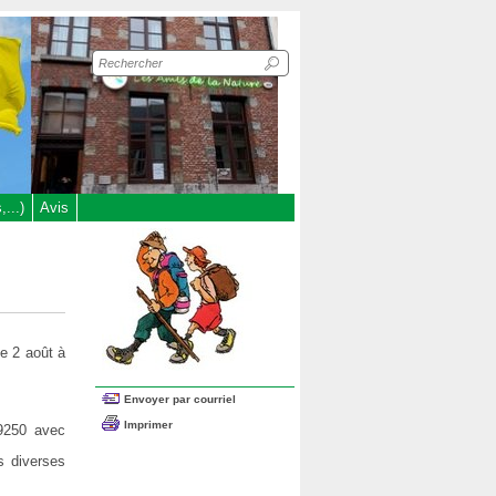
Recherche
sur
le
site
...)
Avis
e 2 août à
Envoyer par courriel
Imprimer
 9250 avec
s diverses