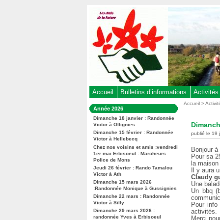
Aller
au
contenu
-
Aller
au
menu
principal
-
Accueil
Bulletins d’informations
Activités
Aller
Vous
Accueil
>
Activi
Dans
Année 2026
êtes
à
la
ici
Dimanche 18 janvier : Randonnée
rubrique
la
Dimanche
Victor à Ollignies
:
:
recherche
Dimanche 15 février : Randonnée
publié le 19
Victor à Hellebecq
Chez nos voisins et amis :vendredi
Bonjour à 
1er mai Erbisoeul : Marcheurs
Pour sa 2
Police de Mons
la maison 
Jeudi 26 février : Rando Tamalou
Il y aura
Victor à Ath
Claudy gu
Dimanche 15 mars 2026
Une balade
:Randonnée Monique à Gussignies
Un bbq (b
Dimanche 22 mars : Randonnée
communica
Victor à Silly
Pour info
Dimanche 29 mars 2026 :
activités.
randonnée Yves à Erbisoeul
Merci pour