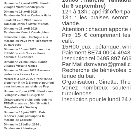
Dimanche 12 avril 2026 : Rando
du 6 septembre)
villages Victor:Gondregnies
12h à 13h : apéritif offert pa
Dimanche 19 avril 2026 :
Randonnée Dirk et Carine à Halle
13h : les braises seront
Jeudi 23 avril 2026 : rando
viande.
Tamalou Denis à Maffle et resto
Attention : chacun apporte 
Dimanche 26 avril 2026 :
Randonnée Yves à Oeudeghien
Prix 15 € comprenant les
dimanche 3 mai : Prologue à la
café.
marche du Pays vert : découverte
du parcours
15H00 jeux : pétanque, whis
Dimanche 10 mai 2026 : marche
Paiement BE74 0004-4943
FFBMP du club ’Les vaillants
acrenois’ à Lessines
Inscription tel 0495 897 60
Dimanche 24 mai 2026/ Rando
Par Mail dsmvano@gmail.
villages Victor à Gages
Recherche de bénévoles po
Dimanche 31 mai 2026 Parcours
pédestre à travers Lens
tenue du bar.
Mercredi 3 juin 2026 : Peite rando
Organisation : Ginette, Thie
d’environ 5 km à Blaton et pour qui
Venez nombreux souten
veut barbecue au relais du Fayt
Dimanche 7 juin 2026 : Randonnée
turbulences.
’villages’ Victor à Brugelette
Inscription pour le lundi 24 
Organisations clubs amis voisins
FFBMP et autres : Dim 30 août à
Brugelette et à Wodecq
Dimanche 14 juin 2026 : Date
réservée pour participer à la
marche de Ladeuze
Dimanche 19 juillet 2026 :
Randonnée à Hautrage