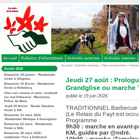
Aller
au
contenu
-
Aller
au
menu
principal
-
Accueil
Bulletins d’informations
Activités externes
Activités internes
Aller
Vous
Accueil
>
Activités internes
>
Nos randonnées
>
Anné
Dans
Année 2026
êtes
à
la
ici
Dimanche 18 janvier : Randonnée
rubrique
la
Jeudi 27 août : Prolog
Victor à Ollignies
:
:
recherche
Dimanche 15 février : Randonnée
Grandglise ou marche 
Victor à Hellebecq
Chez nos voisins et amis :vendredi
publié le 19 juin 2026
1er mai Erbisoeul : Marcheurs
Police de Mons
Jeudi 26 février : Rando Tamalou
TRADITIONNEL Barbecue : 
Victor à Ath
(Le Relais du Fayt est occ
Dimanche 15 mars 2026
Programme :
:Randonnée Monique à Gussignies
Dimanche 22 mars : Randonnée
9h30 : marche en avant-pr
Victor à Silly
KM, guidée par @ndré.
Dimanche 29 mars 2026 :
randonnée Yves à Erbisoeul
10h00 : marche ‘Tamalou’