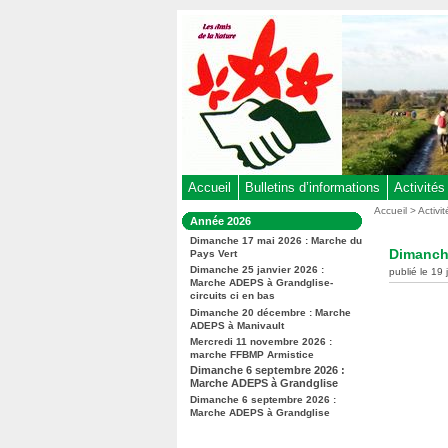
Aller
au
contenu
-
Aller
au
menu
principal
-
Accueil
Bulletins d’informations
Activités
Aller
Vous
Accueil
>
Activi
Dans
Année 2026
êtes
à
la
ici
Dimanche 17 mai 2026 : Marche du
rubrique
la
Dimanch
Pays Vert
:
:
recherche
Dimanche 25 janvier 2026 :
publié le 19 
Marche ADEPS à Grandglise-
circuits ci en bas
Dimanche 20 décembre : Marche
ADEPS à Manivault
Mercredi 11 novembre 2026 :
marche FFBMP Armistice
Dimanche 6 septembre 2026 :
Marche ADEPS à Grandglise
Dimanche 6 septembre 2026 :
Marche ADEPS à Grandglise