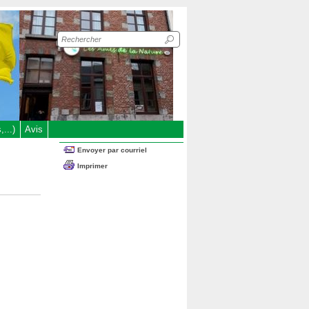
Recherche
sur
le
site
...)
Avis
Envoyer par courriel
Imprimer