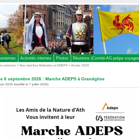
 externes
Activités internes
Photos
Réunions (Comité-AG-prépa voyages,
tés externes
>
Nos marches fédérales et ADEPS
>
Année 2026
e 6 septembre 2026 : Marche ADEPS à Grandglise
juin 2026 (modifié le 7 juillet 2026)