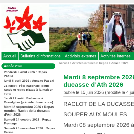
Aller
au
contenu
-
Aller
au
menu
principal
-
Accueil
Bulletins d’informations
Activités externes
Activités internes
Aller
Vous
Accueil
>
Activités internes
>
Repas
>
Année 2026
Dans
Année 2026
êtes
à
la
ici
Vendredi 3 avril 2026 : Repas
rubrique
la
Mardi 8 septembre 2026
Paella
:
:
recherche
lundi 6 avril 2026 : Agneau Pascal
ducasse d’Ath 2026
21 juillet : Fête nationale :petite
rando et repas pizzas à la maison
publié le 19 juin 2026 (modifié le 4 ju
verte
Jeudi 27 août : Barbecue à
Grandglise (précédé d’une rando)
RACLOT DE LA DUCASSE
Mardi 8 septembre 2026 : Repas
moules- Raclot de la ducasse
SOUPER AUX MOULES.
d’Ath 2026
Samedi 24 octobre 2026 : Repas
Fromage
Mardi 08 septembre 2026 
Samedi 28 novembre 2026 : Repas
Carine