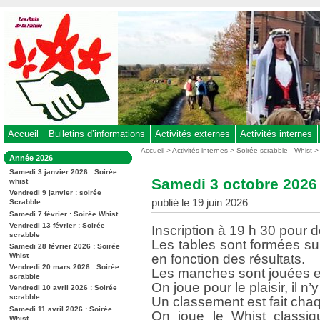
Aller
au
contenu
-
Aller
au
menu
principal
-
Accueil
Bulletins d’informations
Activités externes
Activités internes
Aller
Vous
Accueil
>
Activités internes
>
Soirée scrabble - Whist
Dans
Année 2026
êtes
à
la
ici
Samedi 3 janvier 2026 : Soirée
rubrique
la
Samedi 3 octobre 2026 
whist
:
:
recherche
Vendredi 9 janvier : soirée
publié le 19 juin 2026
Scrabble
Samedi 7 février : Soirée Whist
Vendredi 13 février : Soirée
Inscription à 19 h 30 pour d
scrabble
Les tables sont formées s
Samedi 28 février 2026 : Soirée
Whist
en fonction des résultats.
Vendredi 20 mars 2026 : Soirée
Les manches sont jouées en
scrabble
On joue pour le plaisir, il n’
Vendredi 10 avril 2026 : Soirée
scrabble
Un classement est fait chaq
Samedi 11 avril 2026 : Soirée
On joue le Whist classiqu
Whist