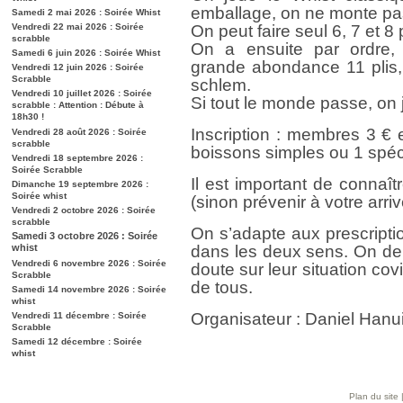
emballage, on ne monte pas
Samedi 2 mai 2026 : Soirée Whist
Vendredi 22 mai 2026 : Soirée
On peut faire seul 6, 7 et 8 p
scrabble
On a ensuite par ordre,
Samedi 6 juin 2026 : Soirée Whist
grande abondance 11 plis, 
Vendredi 12 juin 2026 : Soirée
Scrabble
schlem.
Vendredi 10 juillet 2026 : Soirée
Si tout le monde passe, on
scrabble : Attention : Débute à
18h30 !
Inscription : membres 3 €
Vendredi 28 août 2026 : Soirée
scrabble
boissons simples ou 1 spéc
Vendredi 18 septembre 2026 :
Soirée Scrabble
Il est important de connaît
Dimanche 19 septembre 2026 :
Soirée whist
(sinon prévenir à votre arriv
Vendredi 2 octobre 2026 : Soirée
scrabble
On s’adapte aux prescripti
Samedi 3 octobre 2026 : Soirée
whist
dans les deux sens. On de
Vendredi 6 novembre 2026 : Soirée
doute sur leur situation cov
Scrabble
de tous.
Samedi 14 novembre 2026 : Soirée
whist
Organisateur : Daniel Han
Vendredi 11 décembre : Soirée
Scrabble
Samedi 12 décembre : Soirée
whist
Plan du site