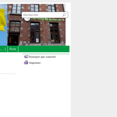
Recherche
sur
le
site
...)
Avis
Envoyer par courriel
Imprimer