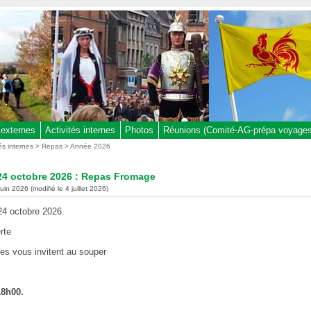
 externes
Activités internes
Photos
Réunions (Comité-AG-prépa voyages,
tés internes
>
Repas
>
Année 2026
24 octobre 2026 : Repas Fromage
juin 2026 (modifié le 4 juillet 2026)
4 octobre 2026.
rte
les vous invitent au souper
8h00.