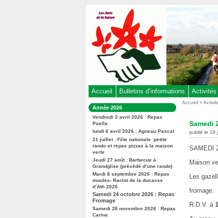
Aller
au
contenu
-
Aller
au
menu
principal
-
Accueil
Bulletins d’informations
Activités
Aller
Vous
Accueil
>
Activi
Dans
Année 2026
êtes
à
la
ici
Vendredi 3 avril 2026 : Repas
rubrique
la
Samedi 
Paella
:
:
recherche
lundi 6 avril 2026 : Agneau Pascal
publié le 19 
21 juillet : Fête nationale :petite
rando et repas pizzas à la maison
SAMEDI 2
verte
Jeudi 27 août : Barbecue à
Maison ve
Grandglise (précédé d’une rando)
Mardi 8 septembre 2026 : Repas
Les gazel
moules- Raclot de la ducasse
d’Ath 2026
fromage.
Samedi 24 octobre 2026 : Repas
Fromage
R.D.V. à
1
Samedi 28 novembre 2026 : Repas
Carine