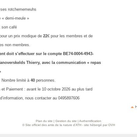
et ses rotchememeuhs
te « demi-meule »
t son café
 pour un prix modique de
22
€ pour les membres et de
les non membres.
nt doit s’effectuer sur le compte BE74-0004-4943-
anoverskelds Thierry, avec la communication « repas
»
 : Nombre limité à
40
personnes.
n et Paiement : avant le 10 octobre 2026 au plus tard
 d’information, nous contacter au 0495897606
H
Plan du site
|
Gestion du site
|
Authentification
© Site officiel des amis de la nature d’ATH - site hébergé par OVH