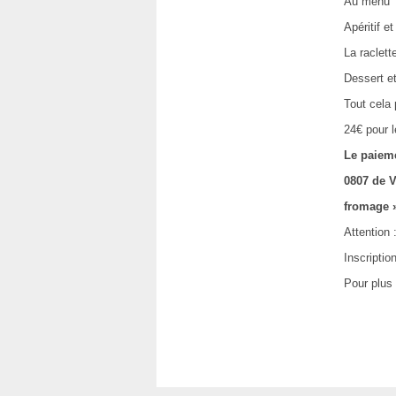
Au menu
Apéritif 
La raclet
Dessert e
Tout cela
24€ pour 
Le paieme
0807 de V
fromage 
Attention
Inscriptio
Pour plus