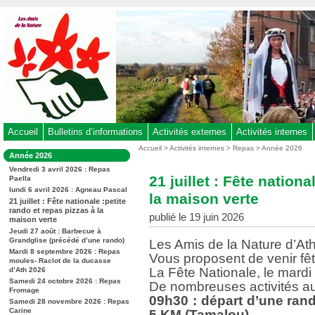
Aller
au
contenu
-
Aller
au
menu
principal
-
Accueil
Bulletins d’informations
Activités externes
Activités internes
Aller
Vous
Accueil
>
Activités internes
>
Repas
>
Année 2026
Dans
Année 2026
êtes
à
la
ici
Vendredi 3 avril 2026 : Repas
rubrique
la
21 juillet : Fête nation
Paella
:
:
recherche
lundi 6 avril 2026 : Agneau Pascal
la maison verte
21 juillet : Fête nationale :petite
rando et repas pizzas à la
publié le 19 juin 2026
maison verte
Jeudi 27 août : Barbecue à
Grandglise (précédé d’une rando)
Les Amis de la Nature d’At
Mardi 8 septembre 2026 : Repas
Vous proposent de venir fêt
moules- Raclot de la ducasse
La Fête Nationale, le mardi 
d’Ath 2026
Samedi 24 octobre 2026 : Repas
De nombreuses activités au
Fromage
09h30 : départ d’une ran
Samedi 28 novembre 2026 : Repas
Carine
5 KM (Tamalou)