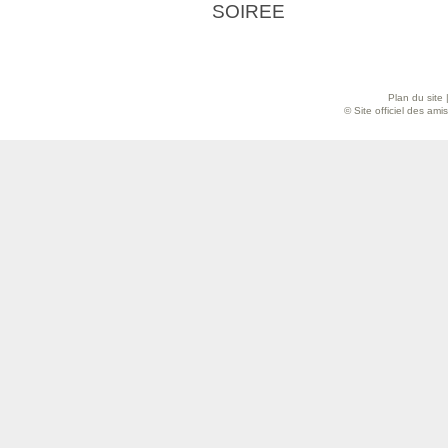
SOIREE
Plan du site
© Site officiel des am