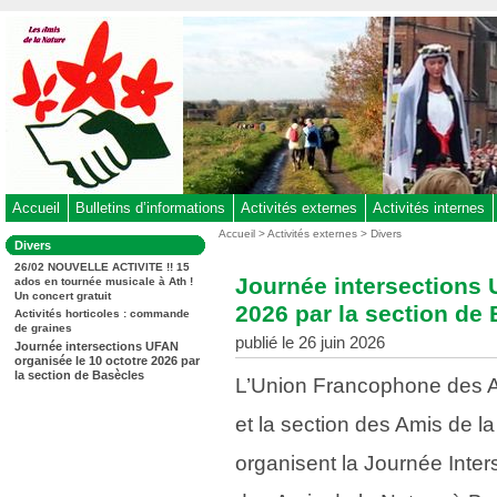
Aller
au
contenu
-
Aller
au
menu
principal
-
Accueil
Bulletins d’informations
Activités externes
Activités internes
Aller
Vous
Accueil
>
Activités externes
>
Divers
Dans
Divers
êtes
à
la
ici
26/02 NOUVELLE ACTIVITE !! 15
rubrique
la
Journée intersections 
ados en tournée musicale à Ath !
:
:
Un concert gratuit
recherche
2026 par la section de
Activités horticoles : commande
de graines
publié le 26 juin 2026
Journée intersections UFAN
organisée le 10 octotre 2026 par
la section de Basècles
L’Union Francophone des A
et la section des Amis de l
organisent la Journée Inter