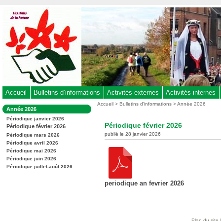
Aller
au
contenu
-
Aller
au
menu
principal
-
Accueil
Bulletins d’informations
Activités externes
Activités internes
Aller
Vous
Accueil
>
Bulletins d’informations
>
Année 2026
Dans
Année 2026
êtes
à
la
ici
Périodique janvier 2026
rubrique
la
Périodique février 2026
:
Périodique février 2026
:
recherche
publié le 28 janvier 2026
Périodique mars 2026
Périodique avril 2026
Périodique mai 2026
Périodique juin 2026
Périodique juillet-août 2026
periodique an fevrier 2026
Plan du site