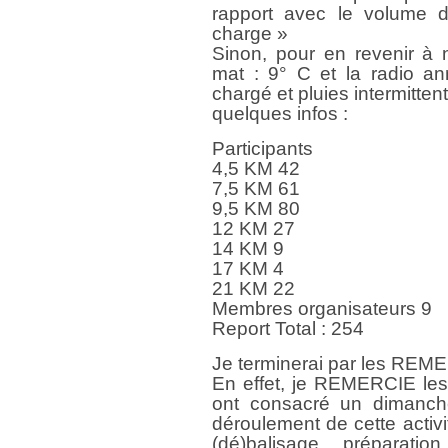
rapport avec le volume d’
charge »
Sinon, pour en revenir à 
mat : 9° C et la radio an
chargé et pluies intermitten
quelques infos :
Participants
4,5 KM 42
7,5 KM 61
9,5 KM 80
12 KM 27
14 KM 9
17 KM 4
21 KM 22
Membres organisateurs 9
Report Total : 254
Je terminerai par les RE
En effet, je REMERCIE le
ont consacré un dimanche
déroulement de cette activi
(dé)balisage, préparati