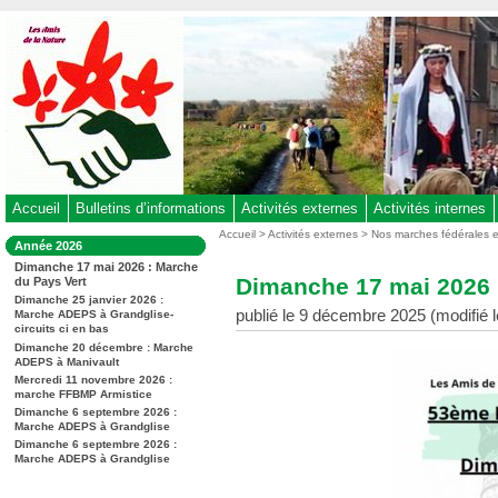
Aller
au
contenu
-
Aller
au
menu
principal
-
Accueil
Bulletins d’informations
Activités externes
Activités internes
Aller
Vous
Accueil
>
Activités externes
>
Nos marches fédérales 
Dans
Année 2026
êtes
à
la
Dimanche 17 mai 2026 : Marche
ici
rubrique
la
Dimanche 17 mai 2026 
du Pays Vert
:
:
recherche
Dimanche 25 janvier 2026 :
publié le 9 décembre 2025 (modifié 
Marche ADEPS à Grandglise-
circuits ci en bas
Dimanche 20 décembre : Marche
ADEPS à Manivault
Mercredi 11 novembre 2026 :
marche FFBMP Armistice
Dimanche 6 septembre 2026 :
Marche ADEPS à Grandglise
Dimanche 6 septembre 2026 :
Marche ADEPS à Grandglise