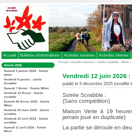
Aller
au
contenu
-
Aller
au
menu
principal
-
Accueil
Bulletins d’informations
Activités externes
Activités internes
Aller
Vous
Accueil
>
Activités internes
>
Soirée scrabble - Whist
Dans
Année 2026
êtes
à
la
ici
Samedi 3 janvier 2026 : Soirée
rubrique
la
Vendredi 12 juin 2026 :
whist
:
:
recherche
Vendredi 9 janvier : soirée
publié le 9 décembre 2025 (modifié l
Scrabble
Samedi 7 février : Soirée Whist
Vendredi 13 février : Soirée
Soirée Scrabble :
scrabble
(Sans compétition)
Samedi 28 février 2026 : Soirée
Whist
Maison Verte à 19 heures
Vendredi 20 mars 2026 : Soirée
scrabble
jamais joué en duplicate)
Vendredi 10 avril 2026 : Soirée
scrabble
La partie se déroule en de
Samedi 11 avril 2026 : Soirée
Whist