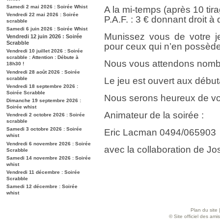
Samedi 2 mai 2026 : Soirée Whist
A la mi-temps (après 10 tir
Vendredi 22 mai 2026 : Soirée
P.A.F. : 3 € donnant droit à
scrabble
Samedi 6 juin 2026 : Soirée Whist
Munissez vous de votre je
Vendredi 12 juin 2026 : Soirée
Scrabble
pour ceux qui n’en possède
Vendredi 10 juillet 2026 : Soirée
scrabble : Attention : Débute à
Nous vous attendons nombr
18h30 !
Vendredi 28 août 2026 : Soirée
scrabble
Le jeu est ouvert aux débu
Vendredi 18 septembre 2026 :
Soirée Scrabble
Nous serons heureux de vo
Dimanche 19 septembre 2026 :
Soirée whist
Animateur de la soirée :
Vendredi 2 octobre 2026 : Soirée
scrabble
Samedi 3 octobre 2026 : Soirée
Eric Lacman 0494/065903
whist
Vendredi 6 novembre 2026 : Soirée
avec la collaboration de Jos
Scrabble
Samedi 14 novembre 2026 : Soirée
whist
Vendredi 11 décembre : Soirée
Scrabble
Samedi 12 décembre : Soirée
whist
Plan du site
© Site officiel des am