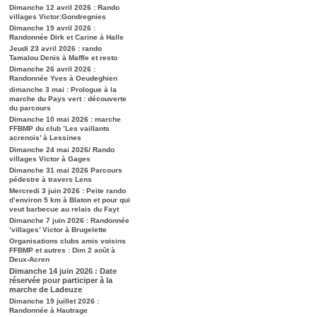
Dimanche 12 avril 2026 : Rando
villages Victor:Gondregnies
Dimanche 19 avril 2026 :
Randonnée Dirk et Carine à Halle
Jeudi 23 avril 2026 : rando
Tamalou Denis à Maffle et resto
Dimanche 26 avril 2026 :
Randonnée Yves à Oeudeghien
dimanche 3 mai : Prologue à la
marche du Pays vert : découverte
du parcours
Dimanche 10 mai 2026 : marche
FFBMP du club ’Les vaillants
acrenois’ à Lessines
Dimanche 24 mai 2026/ Rando
villages Victor à Gages
Dimanche 31 mai 2026 Parcours
pédestre à travers Lens
Mercredi 3 juin 2026 : Peite rando
d’environ 5 km à Blaton et pour qui
veut barbecue au relais du Fayt
Dimanche 7 juin 2026 : Randonnée
’villages’ Victor à Brugelette
Organisations clubs amis voisins
FFBMP et autres : Dim 2 août à
Deux-Acren
Dimanche 14 juin 2026 : Date
réservée pour participer à la
marche de Ladeuze
Dimanche 19 juillet 2026 :
Randonnée à Hautrage