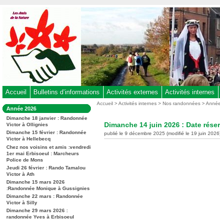
Aller
au
contenu
-
Aller
au
menu
principal
-
Accueil
Bulletins d’informations
Activités externes
Activités internes
Aller
Vous
Accueil
>
Activités internes
>
Nos randonnées
>
Anné
Dans
Année 2026
êtes
à
la
ici
Dimanche 18 janvier : Randonnée
rubrique
la
Dimanche 14 juin 2026 : Date rése
Victor à Ollignies
:
:
recherche
Dimanche 15 février : Randonnée
publié le 9 décembre 2025 (modifié le 19 juin 2026
Victor à Hellebecq
Chez nos voisins et amis :vendredi
1er mai Erbisoeul : Marcheurs
Police de Mons
Jeudi 26 février : Rando Tamalou
Victor à Ath
Dimanche 15 mars 2026
:Randonnée Monique à Gussignies
Dimanche 22 mars : Randonnée
Victor à Silly
Dimanche 29 mars 2026 :
randonnée Yves à Erbisoeul