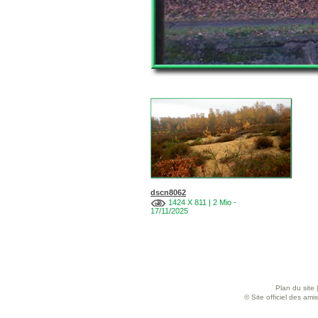
dscn8062
1424 X 811 | 2 Mio -
17/11/2025
Plan du site
© Site officiel des am