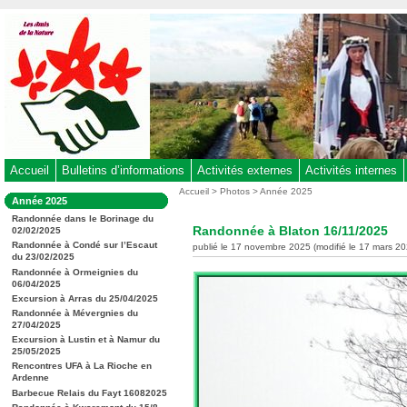
Aller
au
contenu
-
Aller
au
menu
principal
-
Accueil
Bulletins d’informations
Activités externes
Activités internes
Aller
Vous
Accueil
>
Photos
>
Année 2025
Dans
Année 2025
êtes
à
la
ici
Randonnée dans le Borinage du
rubrique
la
Randonnée à Blaton 16/11/2025
02/02/2025
:
:
recherche
Randonnée à Condé sur l’Escaut
publié le 17 novembre 2025 (modifié le 17 mars 20
du 23/02/2025
Randonnée à Ormeignies du
06/04/2025
Excursion à Arras du 25/04/2025
Randonnée à Mévergnies du
27/04/2025
Excursion à Lustin et à Namur du
25/05/2025
Rencontres UFA à La Rioche en
Ardenne
Barbecue Relais du Fayt 16082025