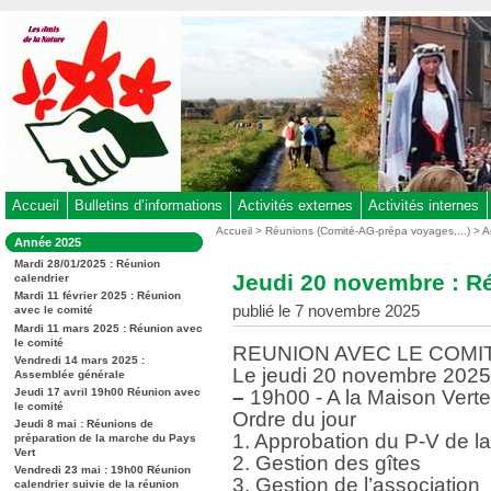
Aller
au
contenu
-
Aller
au
menu
principal
-
Accueil
Bulletins d’informations
Activités externes
Activités internes
Aller
Vous
Accueil
>
Réunions (Comité-AG-prépa voyages,...)
>
A
Dans
Année 2025
êtes
à
la
ici
Mardi 28/01/2025 : Réunion
rubrique
la
Jeudi 20 novembre : R
calendrier
:
:
recherche
Mardi 11 février 2025 : Réunion
publié le 7 novembre 2025
avec le comité
Mardi 11 mars 2025 : Réunion avec
le comité
REUNION AVEC LE COMI
Vendredi 14 mars 2025 :
Le jeudi 20 novembre 202
Assemblée générale
Jeudi 17 avril 19h00 Réunion avec
–
19h00 - A la Maison Verte
le comité
Ordre du jour
Jeudi 8 mai : Réunions de
1. Approbation du P-V de l
préparation de la marche du Pays
Vert
2. Gestion des gîtes
Vendredi 23 mai : 19h00 Réunion
3. Gestion de l’association
calendrier suivie de la réunion