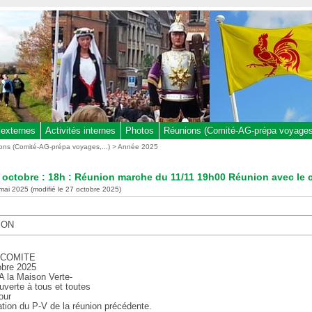
 externes
Activités internes
Photos
Réunions (Comité-AG-prépa voyages,
ons (Comité-AG-prépa voyages,...)
>
Année 2025
 octobre : 18h : Réunion marche du 11/11 19h00 Réunion avec le 
 mai 2025 (modifié le 27 octobre 2025)
ION
 COMITE
obre 2025
A la Maison Verte-
uverte à tous et toutes
our
ation du P-V de la réunion précédente.