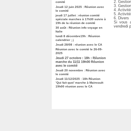
2. Gestio
comité
3. Gestion
Jeudi 12 juin 2025 : Réunion avec
4. Activi
le comité
5. Activit
jeudi 17 juillet : réunion comité
6. Divers
spéciale marches à 17h30 suivie à
Si vous a
19h de la réunion de comité
vendredi p
30 août : Réunion info voyage en
Italie
lundi 8 décembre19h : Réunion
calendrier ; j
Jeudi 28/08 : réunion avec le CA
Réunion avec le comité le 26-09-
2025
Jeudi 27 octobre : 18h : Réunion
marche du 11/11 19h00 Réunion
avec le comité
Jeudi 20 novembre : Réunion avec
le comité
Jeudi 11/12/2025 : 18h Réunion
’Qui fait quoi’ marche à Mainvault
19h00 réunion avec le CA