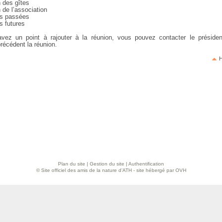
n des gîtes
 de l’association
tés passées
és futures
vez un point à rajouter à la réunion, vous pouvez contacter le présiden
récédent la réunion.
H
Plan du site
|
Gestion du site
|
Authentification
© Site officiel des amis de la nature d’ATH - site hébergé par OVH