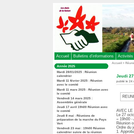
Aller
au
contenu
-
Aller
au
menu
principal
-
Accueil
Bulletins d’informations
Activités
Aller
Vous
Accueil
>
Réuni
Dans
Année 2025
êtes
à
la
ici
Mardi 28/01/2025 : Réunion
rubrique
la
Jeudi 27
calendrier
:
:
recherche
Mardi 11 février 2025 : Réunion
publié le 24
avec le comité
Mardi 11 mars 2025 : Réunion avec
le comité
REUN
Vendredi 14 mars 2025 :
Assemblée générale
Jeudi 17 avril 19h00 Réunion avec
AVEC LE
le comité
Le 27 oct
Jeudi 8 mai : Réunions de
–
19h00 - 
préparation de la marche du Pays
Réunion o
Vert
Ordre du j
Vendredi 23 mai : 19h00 Réunion
1. Approb
calendrier suivie de la réunion