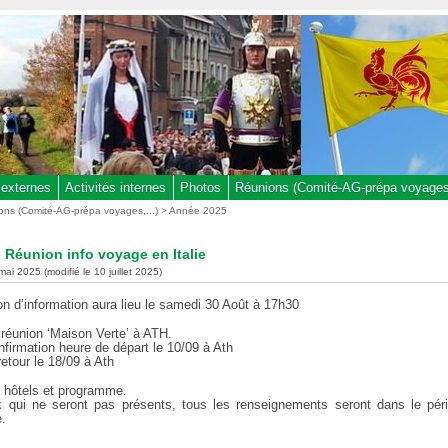
 externes
Activités internes
Photos
Réunions (Comité-AG-prépa voyages,
ons (Comité-AG-prépa voyages,...)
>
Année 2025
: Réunion info voyage en Italie
mai 2025 (modifié le 10 juillet 2025)
n d’information aura lieu le samedi 30 Août à 17h30
 réunion ‘Maison Verte’ à ATH.
nfirmation heure de départ le 10/09 à Ath
etour le 18/09 à Ath
hôtels et programme.
 qui ne seront pas présents, tous les renseignements seront dans le pér
.