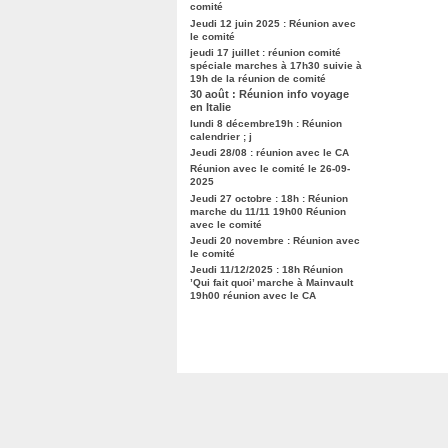
comité
Jeudi 12 juin 2025 : Réunion avec
le comité
jeudi 17 juillet : réunion comité
spéciale marches à 17h30 suivie à
19h de la réunion de comité
30 août : Réunion info voyage
en Italie
lundi 8 décembre19h : Réunion
calendrier ; j
Jeudi 28/08 : réunion avec le CA
Réunion avec le comité le 26-09-
2025
Jeudi 27 octobre : 18h : Réunion
marche du 11/11 19h00 Réunion
avec le comité
Jeudi 20 novembre : Réunion avec
le comité
Jeudi 11/12/2025 : 18h Réunion
’Qui fait quoi’ marche à Mainvault
19h00 réunion avec le CA