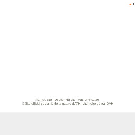
H
Plan du site
|
Gestion du site
|
Authentification
© Site officiel des amis de la nature d’ATH - site hébergé par OVH