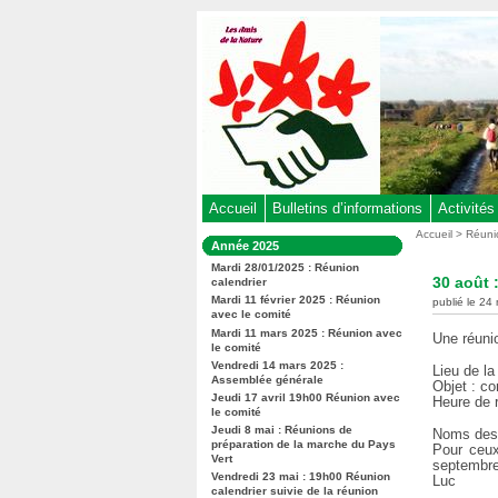
Aller
au
contenu
-
Aller
au
menu
principal
-
Accueil
Bulletins d’informations
Activités
Aller
Vous
Accueil
>
Réuni
Dans
Année 2025
êtes
à
la
ici
Mardi 28/01/2025 : Réunion
rubrique
la
30 août 
calendrier
:
:
recherche
Mardi 11 février 2025 : Réunion
publié le 24 
avec le comité
Mardi 11 mars 2025 : Réunion avec
Une réunio
le comité
Vendredi 14 mars 2025 :
Lieu de la
Assemblée générale
Objet : co
Jeudi 17 avril 19h00 Réunion avec
Heure de r
le comité
Jeudi 8 mai : Réunions de
Noms des 
préparation de la marche du Pays
Pour ceux
Vert
septembre
Vendredi 23 mai : 19h00 Réunion
Luc
calendrier suivie de la réunion