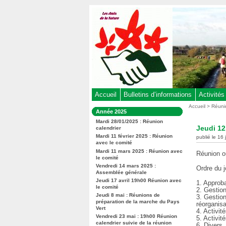
Aller
au
contenu
-
Aller
au
menu
principal
-
Accueil
Bulletins d’informations
Activités
Aller
Vous
Accueil
>
Réuni
Dans
Année 2025
êtes
à
la
ici
Mardi 28/01/2025 : Réunion
rubrique
la
Jeudi 12
calendrier
:
:
recherche
Mardi 11 février 2025 : Réunion
publié le 16
avec le comité
Mardi 11 mars 2025 : Réunion avec
Réunion ou
le comité
Vendredi 14 mars 2025 :
Ordre du j
Assemblée générale
Jeudi 17 avril 19h00 Réunion avec
1. Approb
le comité
2. Gestio
Jeudi 8 mai : Réunions de
3. Gestion
préparation de la marche du Pays
réorganisa
Vert
4. Activi
Vendredi 23 mai : 19h00 Réunion
5. Activit
calendrier suivie de la réunion
6. Divers