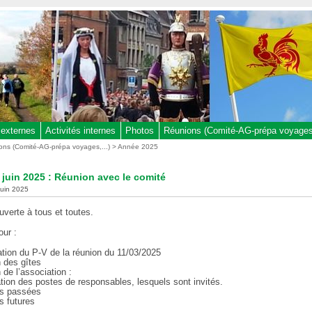
 externes
Activités internes
Photos
Réunions (Comité-AG-prépa voyages,
ons (Comité-AG-prépa voyages,...)
>
Année 2025
 juin 2025 : Réunion avec le comité
 juin 2025
verte à tous et toutes.
our :
ation du P-V de la réunion du 11/03/2025
n des gîtes
 de l’association :
tion des postes de responsables, lesquels sont invités.
tés passées
és futures