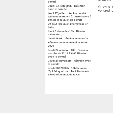
comité
Jeudi 12 juin 2025 : Réunion
Si vous a
avec le comité
vendredi p
jeudi 17 juillet : réunion comité
spéciale marches à 17h30 suivie à
19h de la réunion de comité
30 août : Réunion info voyage en
Italie
lundi 8 décembre19h : Réunion
calendrier ; j
Jeudi 28/08 : réunion avec le CA
Réunion avec le comité le 26-09-
2025
Jeudi 27 octobre : 18h : Réunion
marche du 11/11 19h00 Réunion
avec le comité
Jeudi 20 novembre : Réunion avec
le comité
Jeudi 11/12/2025 : 18h Réunion
’Qui fait quoi’ marche à Mainvault
19h00 réunion avec le CA