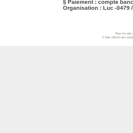
§ Paiement : compte banc
Organisation : Luc -0479 /
Plan du site
© Site officiel des am