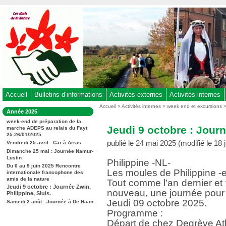
Aller
au
contenu
-
Aller
au
menu
principal
-
Accueil
Bulletins d’informations
Activités externes
Activités internes
Aller
Vous
Accueil
>
Activités internes
>
week end et excursions
Dans
Année 2025
êtes
à
la
ici
week-end de préparation de la
rubrique
la
Jeudi 9 octobre : Journ
marche ADEPS au relais du Fayt
:
:
25-26/01/2025
recherche
publié le 24 mai 2025 (modifié le 18 j
Vendredi 25 avril : Car à Arras
Dimanche 25 mai : Journée Namur-
Lustin
Philippine -NL-
Du 6 au 9 juin 2025 Rencontre
Les moules de Philippine -e
internationale francophone des
amis de la nature
Tout comme l’an dernier et
Jeudi 9 octobre : Journée Zwin,
nouveau, une journée pour 
Philippine, Sluis.
Jeudi 09 octobre 2025.
Samedi 2 août : Journée à De Haan
Programme :
Départ de chez Degrève At