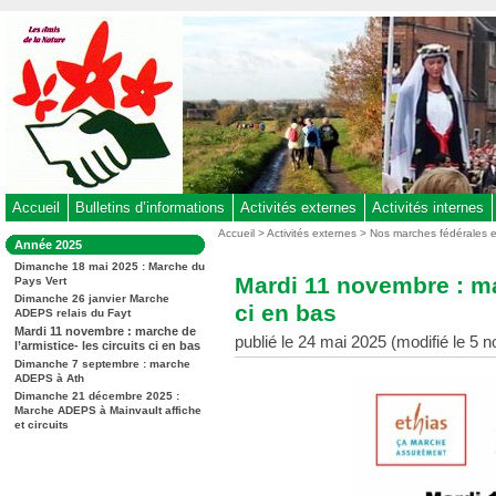
Aller
au
contenu
-
Aller
au
menu
principal
-
Accueil
Bulletins d’informations
Activités externes
Activités internes
Aller
Vous
Accueil
>
Activités externes
>
Nos marches fédérales 
Dans
Année 2025
êtes
à
la
ici
Dimanche 18 mai 2025 : Marche du
rubrique
la
Mardi 11 novembre : mar
Pays Vert
:
:
recherche
Dimanche 26 janvier Marche
ci en bas
ADEPS relais du Fayt
Mardi 11 novembre : marche de
publié le 24 mai 2025 (modifié le 5
l’armistice- les circuits ci en bas
Dimanche 7 septembre : marche
ADEPS à Ath
Dimanche 21 décembre 2025 :
Marche ADEPS à Mainvault affiche
et circuits