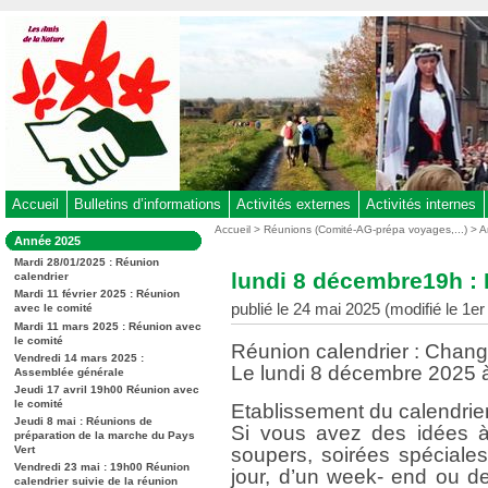
Aller
au
contenu
-
Aller
au
menu
principal
-
Accueil
Bulletins d’informations
Activités externes
Activités internes
Aller
Vous
Accueil
>
Réunions (Comité-AG-prépa voyages,...)
>
A
Dans
Année 2025
êtes
à
la
ici
Mardi 28/01/2025 : Réunion
rubrique
la
lundi 8 décembre19h : R
calendrier
:
:
recherche
Mardi 11 février 2025 : Réunion
publié le 24 mai 2025 (modifié le 1
avec le comité
Mardi 11 mars 2025 : Réunion avec
le comité
Réunion calendrier : Chan
Vendredi 14 mars 2025 :
Le lundi 8 décembre 2025 
Assemblée générale
Jeudi 17 avril 19h00 Réunion avec
le comité
Etablissement du calendrier
Jeudi 8 mai : Réunions de
Si vous avez des idées à
préparation de la marche du Pays
Vert
soupers, soirées spéciales
Vendredi 23 mai : 19h00 Réunion
jour, d’un week- end ou de 
calendrier suivie de la réunion