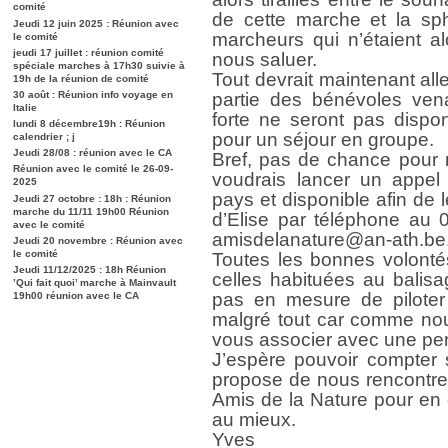
comité
de cette marche et la sph
Jeudi 12 juin 2025 : Réunion avec
marcheurs qui n’étaient a
le comité
jeudi 17 juillet : réunion comité
nous saluer.
spéciale marches à 17h30 suivie à
Tout devrait maintenant al
19h de la réunion de comité
30 août : Réunion info voyage en
partie des bénévoles vena
Italie
forte ne seront pas disponi
lundi 8 décembre19h : Réunion
pour un séjour en groupe.
calendrier ; j
Jeudi 28/08 : réunion avec le CA
Bref, pas de chance pour 
Réunion avec le comité le 26-09-
voudrais lancer un appel
2025
pays et disponible afin de
Jeudi 27 octobre : 18h : Réunion
marche du 11/11 19h00 Réunion
d’Elise par téléphone au 
avec le comité
amisdelanature@an-ath.be
Jeudi 20 novembre : Réunion avec
le comité
Toutes les bonnes volonté
Jeudi 11/12/2025 : 18h Réunion
celles habituées au balis
’Qui fait quoi’ marche à Mainvault
pas en mesure de piloter 
19h00 réunion avec le CA
malgré tout car comme nou
vous associer avec une pe
J’espère pouvoir compter 
propose de nous rencontrer
Amis de la Nature pour en d
au mieux.
Yves