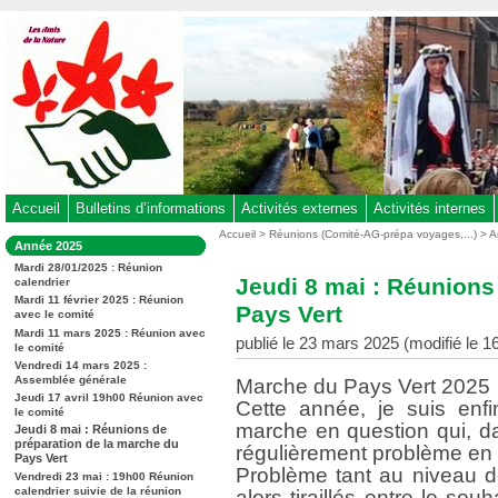
Aller
au
contenu
-
Aller
au
menu
principal
-
Accueil
Bulletins d’informations
Activités externes
Activités internes
Aller
Vous
Accueil
>
Réunions (Comité-AG-prépa voyages,...)
>
A
Dans
Année 2025
êtes
à
la
ici
Mardi 28/01/2025 : Réunion
rubrique
la
Jeudi 8 mai : Réunions
calendrier
:
:
recherche
Mardi 11 février 2025 : Réunion
Pays Vert
avec le comité
Mardi 11 mars 2025 : Réunion avec
publié le 23 mars 2025 (modifié le 16
le comité
Vendredi 14 mars 2025 :
Assemblée générale
Marche du Pays Vert 2025
Jeudi 17 avril 19h00 Réunion avec
Cette année, je suis enf
le comité
marche en question qui, da
Jeudi 8 mai : Réunions de
préparation de la marche du
régulièrement problème en 
Pays Vert
Problème tant au niveau des
Vendredi 23 mai : 19h00 Réunion
calendrier suivie de la réunion
alors tiraillés entre le so