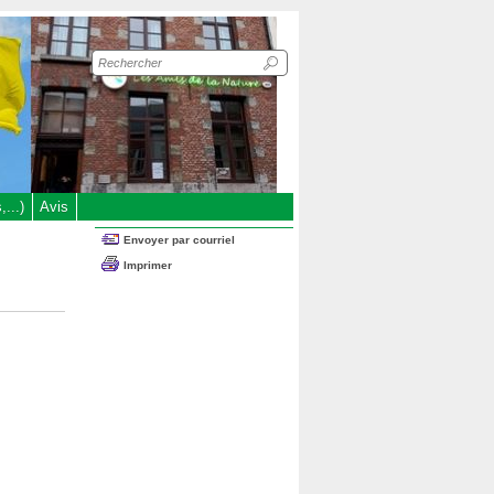
Recherche
sur
le
site
...)
Avis
Envoyer par courriel
Imprimer