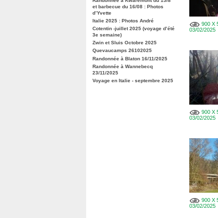
Randonnée à Kwaremont du 15/8
et barbecue du 16/08 : Photos
d’Yvette
Italie 2025 : Photos André
900 X 5
Cotentin -juillet 2025 (voyage d’été
03/02/2025
3e semaine)
Zwin et Sluis Octobre 2025
Quevaucamps 26102025
Randonnée à Blaton 16/11/2025
Randonnée à Wannebecq
23/11/2025
Voyage en Italie - septembre 2025
900 X 5
03/02/2025
900 X 5
03/02/2025