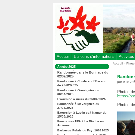
Aller
au
contenu
-
Aller
au
menu
principal
-
Accueil
Bulletins d’informations
Activités
Aller
Vous
Accueil
>
Photo
Dans
Année 2025
êtes
à
la
Randonnée dans le Borinage du
ici
rubrique
la
Randonn
02/02/2025
:
:
recherche
Randonnée à Condé sur l’Escaut
publié le 2 f
du 23/02/2025
Randonnée à Ormeignies du
Photos de 
06/04/2025
https://p
Excursion à Arras du 25/04/2025
Randonnée à Mévergnies du
Photos d
27/04/2025
Excursion à Lustin et à Namur du
25/05/2025
Rencontres UFA à La Rioche en
Ardenne
Barbecue Relais du Fayt 16082025