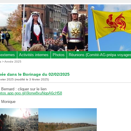
 externes
Activités internes
Photos
Réunions (Comité-AG-prépa voyages,
s
>
Année 2025
ée dans le Borinage du 02/02/2025
évrier 2025 (modifié le 3 février 2025)
Bernard : cliquer sur le lien
hotos.app.goo.gl/i9onw8xuNqpA6cH58
e Monique